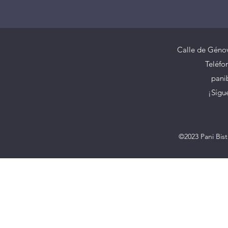
Calle de Génov
Teléfo
pani
¡Sígu
©2023 Pani Bis