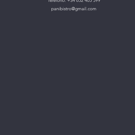
Teléfono:
+34 652 405 599
panibistro@gmail.com